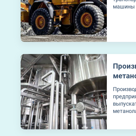
машины 
Произ
метан
Произво
предпри
выпускат
метанола