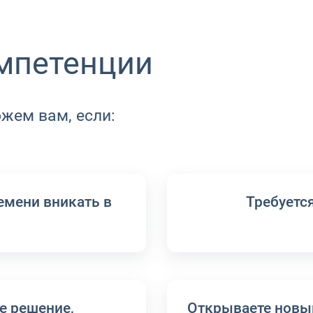
омпетенции
жем вам, если:
ремени вникать в
Требуетс
е решение,
Открываете новый