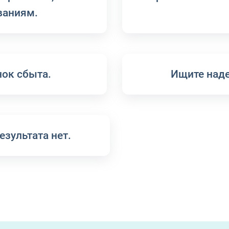
ваниям.
ок сбыта.
Ищите над
езультата нет.