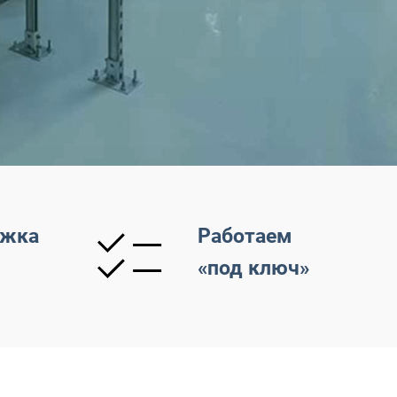
ржка
Работаем
«под ключ»