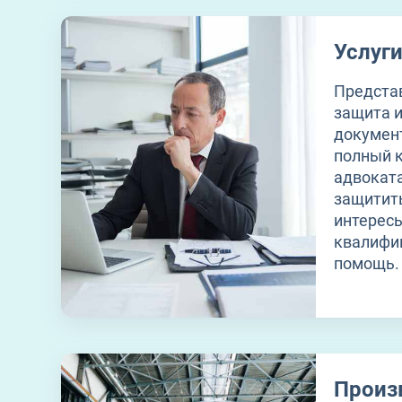
Услуг
Представ
защита и
документ
полный к
адвоката
защитит
интерес
квалифи
помощь.
Произ