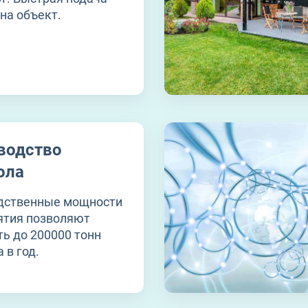
на объект.
водство
ола
дственные мощности
ятия позволяют
ь до 200000 тонн
 в год.