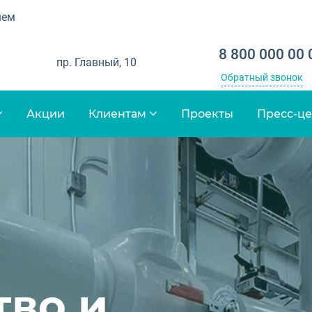
шем
8 800 000 00 
пр. Главный, 10
Обратный звонок
Акции
Клиентам
Проекты
Пресс-ц
м
тво и
нтства в
тво и
птом для
во
ARTNERS
заказ в
тво и