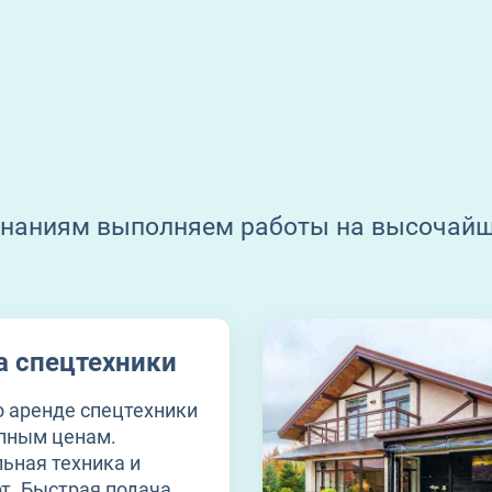
знаниям выполняем работы на высочай
а спецтехники
о аренде спецтехники
упным ценам.
ьная техника и
т. Быстрая подача