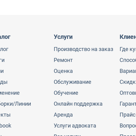
алог
Услуги
Клие
лог
Производство на заказ
Где к
ги
Ремонт
Спосо
ии
Оценка
Вариа
нды
Обслуживание
Скидк
менение
Обучение
Оптов
борки/Линии
Онлайн поддержка
Гаран
екты
Аренда
Прайс
book
Услуги адвоката
Вопро