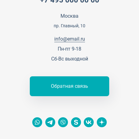
Специалисты
Презентации и каталоги
Карьера
Партнерская программа
Москва
Сотрудничество
Пресс-центр
пр. Главный, 10
Тендеры, закупки
info@email.ru
Контакты
Пн-пт 9-18
Сб-Вс выходной
Обратная связь