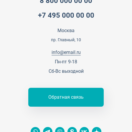
8 800 000 00 00
Партнеры
Вопрос-ответ
+7 495 000 00 00
Специалисты
Презентации и каталоги
Карьера
Партнерская программа
Москва
Сотрудничество
Пресс-центр
пр. Главный, 10
Тендеры, закупки
info@email.ru
Контакты
Пн-пт 9-18
Сб-Вс выходной
Обратная связь