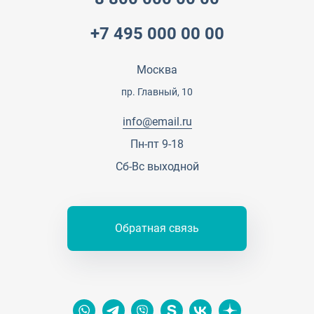
Партнеры
Вопрос-ответ
+7 495 000 00 00
Специалисты
Презентации и каталоги
Карьера
Партнерская программа
Москва
Сотрудничество
Пресс-центр
пр. Главный, 10
Тендеры, закупки
info@email.ru
Контакты
Пн-пт 9-18
Сб-Вс выходной
Обратная связь