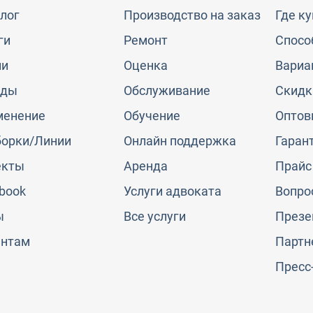
лог
Производство на заказ
Где к
ги
Ремонт
Спосо
ии
Оценка
Вариа
нды
Обслуживание
Скидк
менение
Обучение
Оптов
борки/Линии
Онлайн поддержка
Гаран
екты
Аренда
Прайс
book
Услуги адвоката
Вопро
ы
Все услуги
Презе
ентам
Партн
Пресс