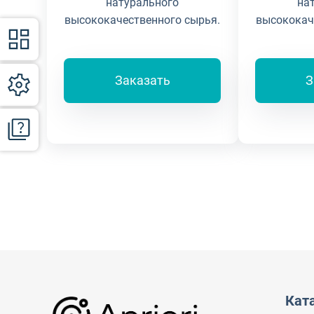
натурального
на
высококачественного сырья.
высококач
Заказать
З
Кат