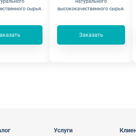
турального
натурального
ественного сырья.
высококачественного сырья.
аказать
Заказать
алог
Услуги
Клие