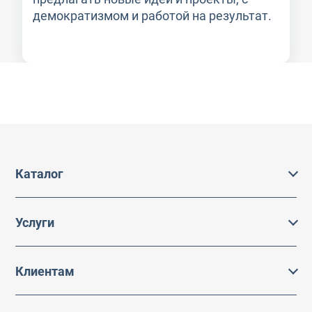
демократизмом и работой на результат.
Каталог
Каталог
Услуги
Услуги
Производство на заказ
Акции
Клиентам
Ремонт
Бренды
Где купить
Оценка
Применение