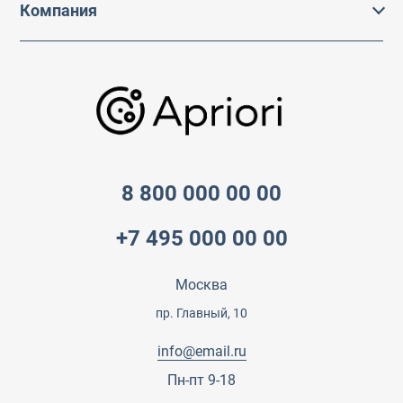
Компания
Способы доставки
Обслуживание
Подборки/Линии
О компании
Варианты оплаты
Обучение
Проекты
Отзывы
Скидки и бонусы
Онлайн поддержка
Lookbook
Достижения и награды
Оптовым клиентам
Аренда
Цены
Технологии
Гарантия качества
Услуги адвоката
Клиентам
Документы
Прайс
Все услуги
8 800 000 00 00
Партнеры
Вопрос-ответ
+7 495 000 00 00
Специалисты
Презентации и каталоги
Карьера
Партнерская программа
Москва
Сотрудничество
Пресс-центр
пр. Главный, 10
Тендеры, закупки
info@email.ru
Контакты
Пн-пт 9-18