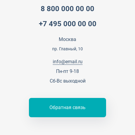
Документы
Прайс
Все услуги
8 800 000 00 00
Партнеры
Вопрос-ответ
+7 495 000 00 00
Специалисты
Презентации и каталоги
Карьера
Партнерская программа
Москва
Сотрудничество
Пресс-центр
пр. Главный, 10
Тендеры, закупки
info@email.ru
Контакты
Пн-пт 9-18
Сб-Вс выходной
Обратная связь