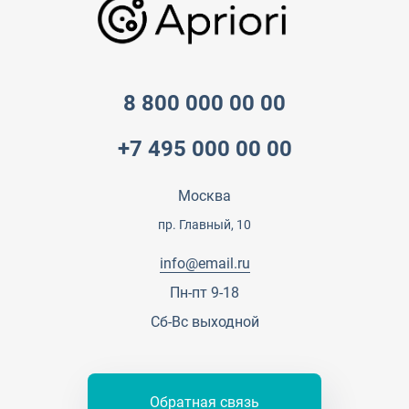
Достижения и награды
Оптовым клиентам
Аренда
Цены
Технологии
Гарантия качества
Услуги адвоката
Клиентам
Документы
Прайс
Все услуги
8 800 000 00 00
Партнеры
Вопрос-ответ
+7 495 000 00 00
Специалисты
Презентации и каталоги
Карьера
Партнерская программа
Москва
Сотрудничество
Пресс-центр
пр. Главный, 10
Тендеры, закупки
info@email.ru
Контакты
Пн-пт 9-18
Сб-Вс выходной
Обратная связь