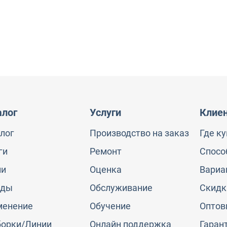
алог
Услуги
Клие
лог
Производство на заказ
Где к
ги
Ремонт
Спосо
ии
Оценка
Вариа
нды
Обслуживание
Скидк
менение
Обучение
Оптов
борки/Линии
Онлайн поддержка
Гаран