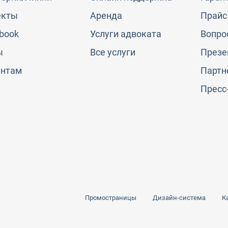
екты
Аренда
Прайс
book
Услуги адвоката
Вопро
ы
Все услуги
Презе
ентам
Партн
Пресс
Промостраницы
Дизайн-система
К