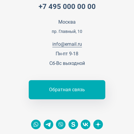
+7 495 000 00 00
Специалисты
Презентации и каталоги
Карьера
Партнерская программа
Москва
Сотрудничество
Пресс-центр
пр. Главный, 10
Тендеры, закупки
info@email.ru
Контакты
Пн-пт 9-18
Сб-Вс выходной
Обратная связь