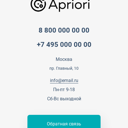
Достижения и награды
Оптовым клиентам
Аренда
Цены
Технологии
Гарантия качества
Услуги адвоката
Клиентам
Документы
Прайс
Все услуги
8 800 000 00 00
Партнеры
Вопрос-ответ
+7 495 000 00 00
Специалисты
Презентации и каталоги
Карьера
Партнерская программа
Москва
Сотрудничество
Пресс-центр
пр. Главный, 10
Тендеры, закупки
info@email.ru
Контакты
Пн-пт 9-18
Сб-Вс выходной
Обратная связь