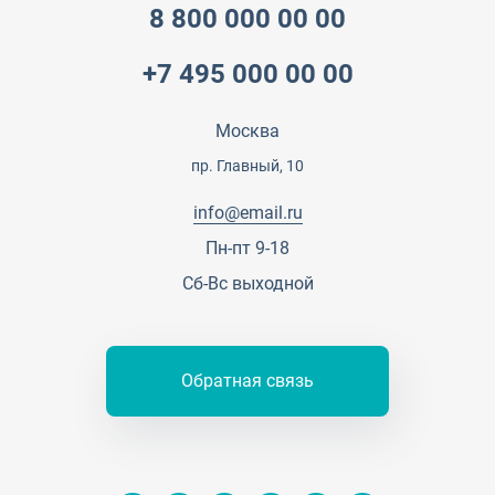
Прайс
Все услуги
8 800 000 00 00
Партнеры
Вопрос-ответ
+7 495 000 00 00
Специалисты
Презентации и каталоги
Карьера
Партнерская программа
Москва
Сотрудничество
Пресс-центр
пр. Главный, 10
Тендеры, закупки
info@email.ru
Контакты
Пн-пт 9-18
Сб-Вс выходной
Обратная связь