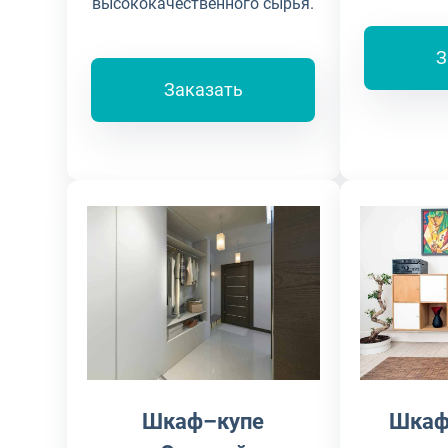
высококачественного сырья.
З
Заказать
Шкаф–купе
Шкаф