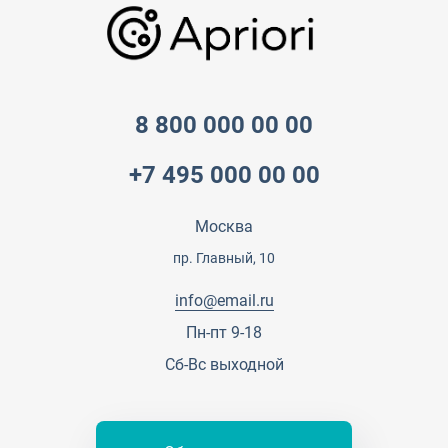
Скидки и бонусы
Онлайн поддержка
Lookbook
Достижения и награды
Оптовым клиентам
Аренда
Цены
Технологии
Гарантия качества
Услуги адвоката
Клиентам
Документы
Прайс
Все услуги
8 800 000 00 00
Партнеры
Вопрос-ответ
+7 495 000 00 00
Специалисты
Презентации и каталоги
Карьера
Партнерская программа
Москва
Сотрудничество
Пресс-центр
пр. Главный, 10
Тендеры, закупки
info@email.ru
Контакты
Пн-пт 9-18
Сб-Вс выходной